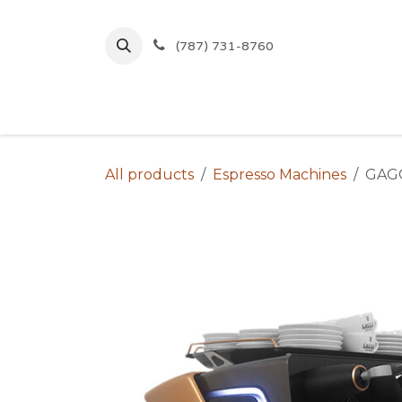
Skip to Content
(787) 731-8760
Inicio
Comprar
Ofertas
All products
Espresso Machines
GAGG